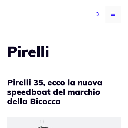
Vai
al
MENU
contenuto
Pirelli
Pirelli 35, ecco la nuova
speedboat del marchio
della Bicocca