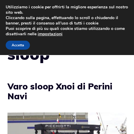
Vai
Utilizziamo i cookie per offrirti la migliore esperienza sul nostro
sito web.
al
MENU
Cliccando sulla pagina, effettuando lo scroll o chiudendo il
contenuto
banner, presti il consenso all’uso di tutti i cookie
Puoi scoprire di più su quali cookie stiamo utilizzando o come
disattivarli nelle
impostazioni
Accetta
sloop
Varo sloop Xnoi di Perini
Navi