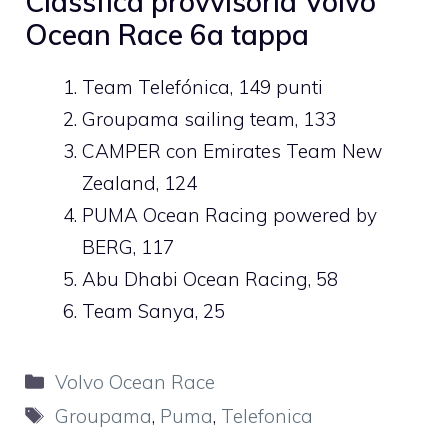
Classfica provvisoria Volvo
Ocean Race 6a tappa
Team Telefónica, 149 punti
Groupama sailing team, 133
CAMPER con Emirates Team New
Zealand, 124
PUMA Ocean Racing powered by
BERG, 117
Abu Dhabi Ocean Racing, 58
Team Sanya, 25
Categorie
Volvo Ocean Race
Tag
Groupama
,
Puma
,
Telefonica