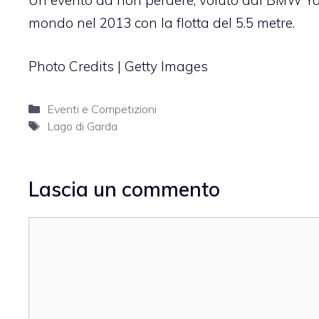
Un evento da non perdere, voluto dal BMW Ya
mondo nel 2013 con la flotta del 5.5 metre.
Photo Credits | Getty Images
Categorie
Eventi e Competizioni
Tag
Lago di Garda
Lascia un commento
Commento