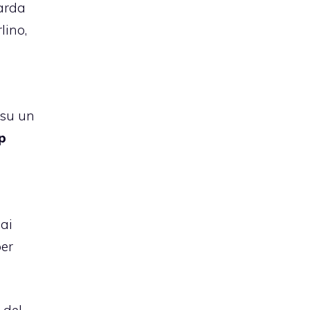
Garda
lino,
 su un
p
 ai
per