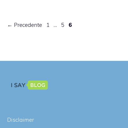
Pagina
Pagina
Pagina
←
Precedente
1
…
5
6
Disclaimer