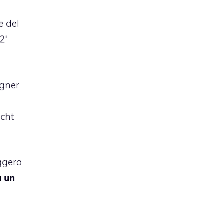
e del
2′
egner
acht
eggera
a un