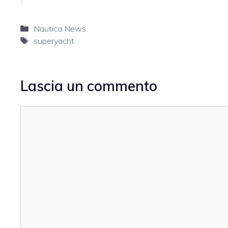
Categorie
Nautica News
Tag
superyacht
Lascia un commento
Commento