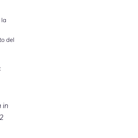
 la
to del
:
 in
22