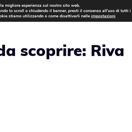
i la migliore esperienza sul nostro sito web.
ndo lo scroll o chiudendo il banner, presti il consenso all’uso di tutti i
NEWS
LEGGI & NORMATIVE
ookie stiamo utilizzando o come disattivarli nelle
impostazioni
a scoprire: Riva