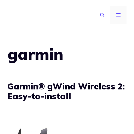
Vai
al
MENU
contenuto
garmin
Garmin® gWind Wireless 2:
Easy-to-install