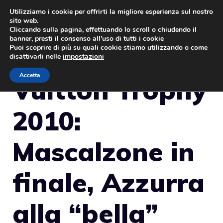
Vai
Utilizziamo i cookie per offrirti la migliore esperienza sul nostro
sito web.
al
MENU
Cliccando sulla pagina, effettuando lo scroll o chiudendo il
contenuto
banner, presti il consenso all’uso di tutti i cookie
Puoi scoprire di più su quali cookie stiamo utilizzando o come
disattivarli nelle
impostazioni
Accetta
Vuitton Trophy
2010:
Mascalzone in
finale, Azzurra
alla “bella”