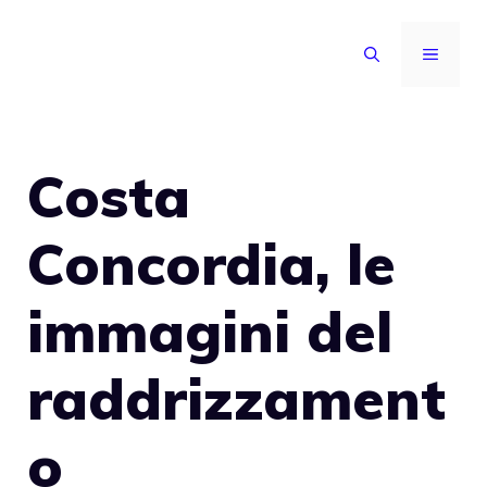
Vai
al
MENU
contenuto
Costa
Concordia, le
immagini del
raddrizzament
o