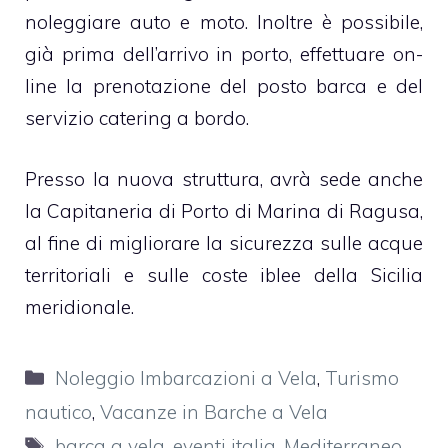
noleggiare auto e moto. Inoltre è possibile,
già prima dell’arrivo in porto, effettuare on-
line la prenotazione del posto barca e del
servizio catering a bordo.
Presso la nuova struttura, avrà sede anche
la Capitaneria di Porto di Marina di Ragusa,
al fine di migliorare la sicurezza sulle acque
territoriali e sulle coste iblee della Sicilia
meridionale.
Categorie
Noleggio Imbarcazioni a Vela
,
Turismo
nautico
,
Vacanze in Barche a Vela
Tag
barca a vela
,
eventi italia
,
Mediterraneo
,