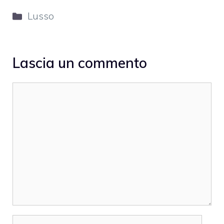
Categorie
Lusso
Lascia un commento
Commento
Nome