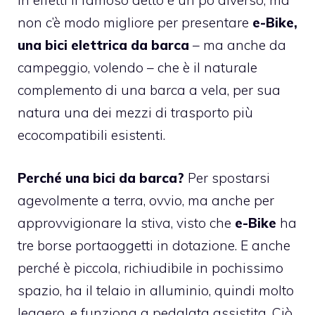
In effetti il famoso detto è un pò diverso, ma
non c’è modo migliore per presentare
e-Bike,
una bici elettrica da barca
– ma anche da
campeggio, volendo – che è il naturale
complemento di una barca a vela, per sua
natura una dei mezzi di trasporto più
ecocompatibili esistenti.
Perché una bici da barca?
Per spostarsi
agevolmente a terra, ovvio, ma anche per
approvvigionare la stiva, visto che
e-Bike
ha
tre borse portaoggetti in dotazione. E anche
perché è piccola, richiudibile in pochissimo
spazio, ha il telaio in alluminio, quindi molto
leggero, e funziona a pedalata assistita. Ciò