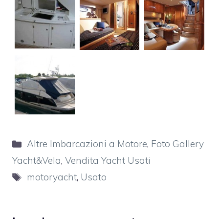
Categorie
Altre Imbarcazioni a Motore
,
Foto Gallery
Yacht&Vela
,
Vendita Yacht Usati
Tag
motoryacht
,
Usato