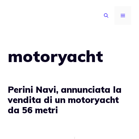
Vai
al
MENU
contenuto
motoryacht
Perini Navi, annunciata la
vendita di un motoryacht
da 56 metri