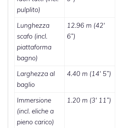
pulplito)
Lunghezza
12.96 m (42′
scafo (incl.
6”)
piattaforma
bagno)
Larghezza al
4.40 m (14′ 5”)
baglio
Immersione
1.20 m (3′ 11”)
(incl. eliche a
pieno carico)