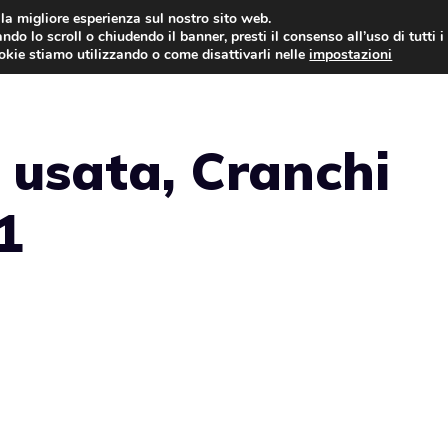
i la migliore esperienza sul nostro sito web.
ndo lo scroll o chiudendo il banner, presti il consenso all’uso di tutti i
NEWS
LEGGI & NORMATIVE
ookie stiamo utilizzando o come disattivarli nelle
impostazioni
 usata, Cranchi
1