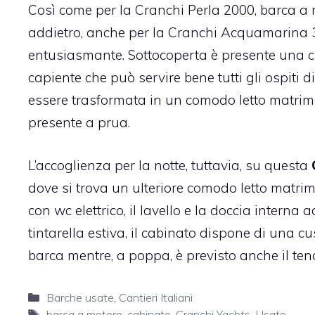
Così come per la
Cranchi Perla 2000, barca a
addietro, anche per la Cranchi Acquamarina 
entusiasmante. Sottocoperta è presente una cuci
capiente che può servire bene tutti gli ospiti di
essere trasformata in un comodo letto matrimo
presente a prua.
L’accoglienza per la notte, tuttavia, su questa
dove si trova un ulteriore comodo letto matri
con wc elettrico, il lavello e la doccia interna
tintarella estiva, il cabinato dispone di una c
barca mentre, a poppa, è previsto anche il tend
Categorie
Barche usate
,
Cantieri Italiani
Tag
barca a motore
,
cabinato
,
Cranchi Yachts
,
Usato