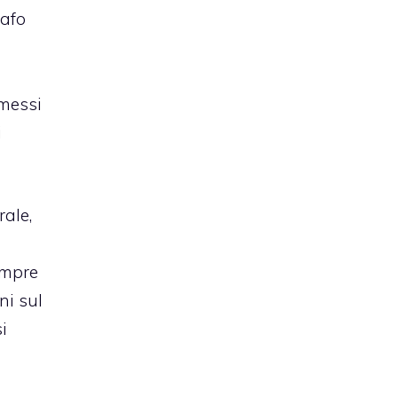
cafo
 messi
i
ale,
empre
ni sul
i