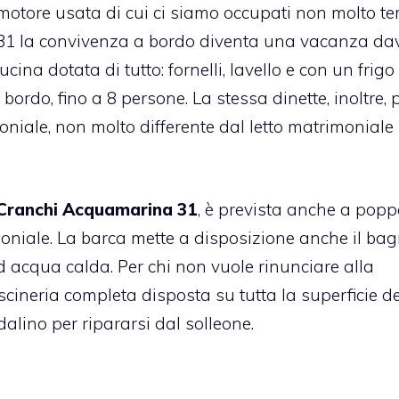
 motore usata
di cui ci siamo occupati non molto t
31 la convivenza a bordo diventa una vacanza da
na dotata di tutto: fornelli, lavello e con un frigo
 bordo, fino a 8 persone. La stessa dinette, inoltre,
niale, non molto differente dal letto matrimoniale
Cranchi Acquamarina 31
, è prevista anche a popp
moniale. La barca mette a disposizione anche il ba
 ad acqua calda. Per chi non vuole rinunciare alla
uscineria completa disposta su tutta la superficie de
alino per ripararsi dal solleone.