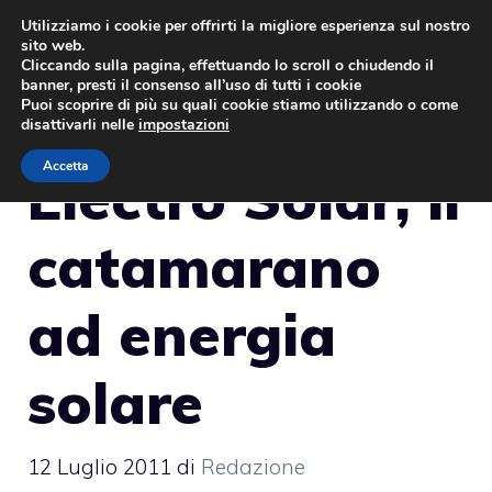
Vai
Utilizziamo i cookie per offrirti la migliore esperienza sul nostro
sito web.
al
MENU
Cliccando sulla pagina, effettuando lo scroll o chiudendo il
contenuto
banner, presti il consenso all’uso di tutti i cookie
Puoi scoprire di più su quali cookie stiamo utilizzando o come
disattivarli nelle
impostazioni
Accetta
Electro Solar, il
catamarano
ad energia
solare
12 Luglio 2011
di
Redazione