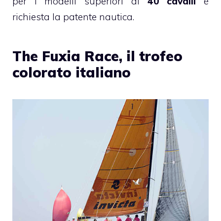
per i modelli superiori ai
40 cavalli
è
richiesta la patente nautica.
The Fuxia Race, il trofeo
colorato italiano