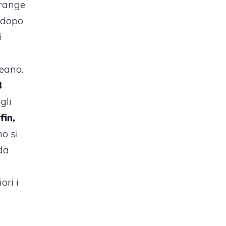
frange
, dopo
i
ceano.
3
gli
in,
no si
da
ori i