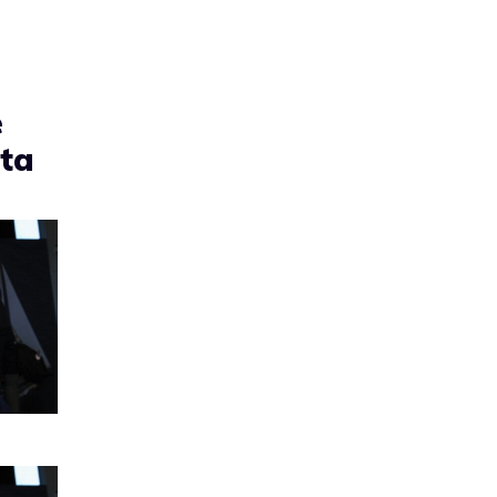
e
sta