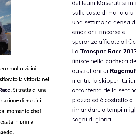
del team Maserati si in
sulle coste di Honolulu
una settimana densa d
emozioni, rincorse e
speranze affidate all’O
La
Transpac Race 201
finisce nella bacheca de
vero molto vicini
australiani di
Ragamuff
mentre lo skipper italia
sfiorato la vittoria nel
accontenta della secon
Race
. Si tratta di una
piazza ed è costretto a
cazione di Soldini
rimandare a tempi migli
 dal momento che il
sogni di gloria.
regata in prima
haedo.