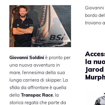
Giovanni 
bordo del
trovano a
Acces
Giovanni Soldini
è pronto per
la nu
una nuova avventura in
Jarod
mare, l’ennesima della sua
Murp
lunga carriera di skipper. La
sfida da affrontare è quella
della
Transpac Race
, la
storica regata che parte da