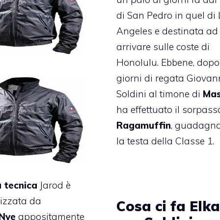
di San Pedro in quel di
Angeles e destinata ad
arrivare sulle coste di
Honolulu. Ebbene, dopo
giorni di regata Giovan
Soldini al timone di
Mas
ha effettuato il sorpass
Ragamuffin
, guadagn
la testa della Classe 1.
 tecnica
Jarod è
lizzata da
Cosa ci fa Elk
Nye
appositamente