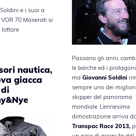
Soldini e i suoi a
 VOR 70 Maserati si
 lottare
Passano gli anni, camb
le barche ed i protagonis
sori nautica,
ma
Giovanni Soldini
ri
ova giacca
sempre uno dei migliori
 di
skipper del panorama
hy&Nye
mondiale. L’ennesima
dimostrazione arriva da
Transpac Race 2013
,
p
un paio di giorni fa dal