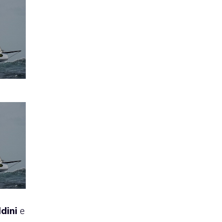
dini
e