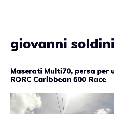
Vai
al
contenuto
giovanni soldin
Maserati Multi70, persa per u
RORC Caribbean 600 Race