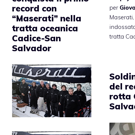
record con
per
Giova
“Maserati” nella
Maserati,
tratta oceanica
indossata
tratta Ca
Cadice-San
Salvador
Soldin
del re
rotta
Salva