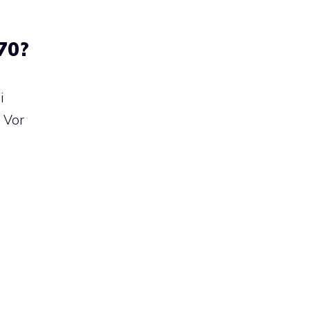
70?
i
l Vor