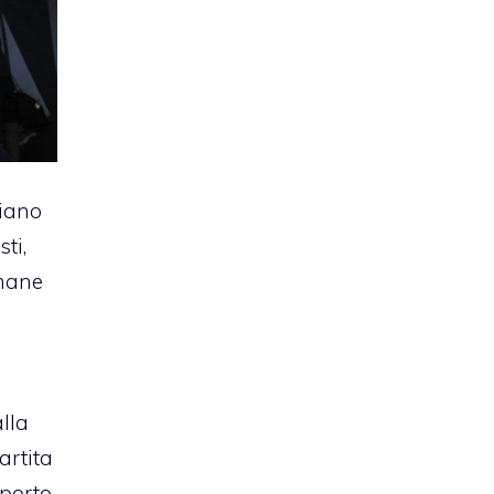
iano
ti,
mane
lla
artita
 porto