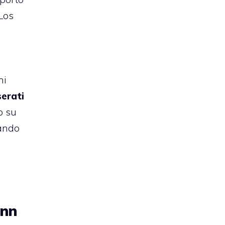
 Los
ni
erati
o su
ando
ann