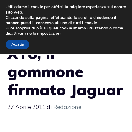
Vai
Utilizziamo i cookie per offrirti la migliore esperienza sul nostro
sito web.
al
MENU
Cliccando sulla pagina, effettuando lo scroll o chiudendo il
contenuto
banner, presti il consenso all’uso di tutti i cookie
Puoi scoprire di più su quali cookie stiamo utilizzando o come
disattivarli nelle
impostazioni
Accetta
XT8, il
gommone
firmato Jaguar
27 Aprile 2011
di
Redazione