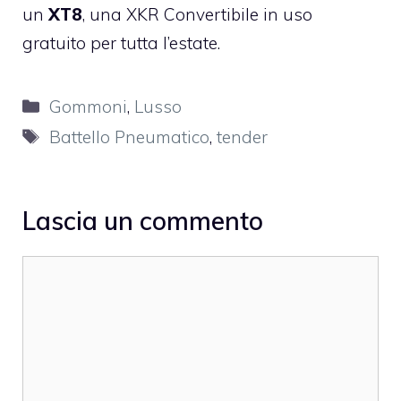
un
XT8
, una XKR Convertibile in uso
gratuito per tutta l’estate.
Categorie
Gommoni
,
Lusso
Tag
Battello Pneumatico
,
tender
Lascia un commento
Commento