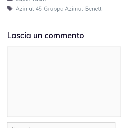
Tag
Azimut 45
,
Gruppo Azimut-Benetti
Lascia un commento
Commento
Nome