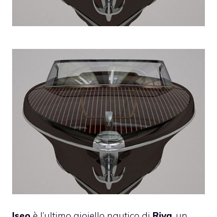
Iseo
è l’ultimo gioiello nautico di
Riva
, un