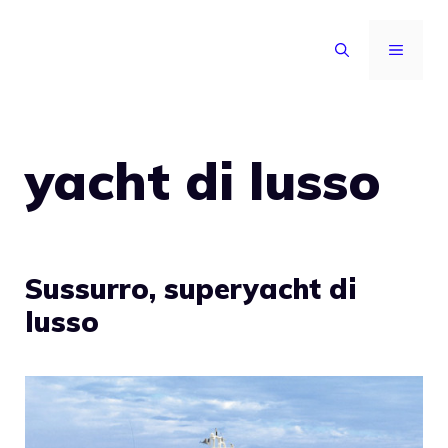
Vai
al
MENU
contenuto
yacht di lusso
Sussurro, superyacht di
lusso