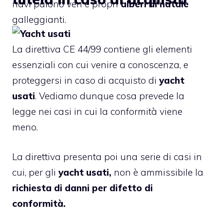
navi paiono veri e propri
alberi di natale
galleggianti.
La direttiva CE 44/99 contiene gli elementi
essenziali con cui venire a conoscenza, e
proteggersi in caso di acquisto di
yacht
usati
. Vediamo dunque cosa prevede la
legge nei casi in cui la
conformità
viene
meno.
La direttiva presenta poi una serie di casi in
cui, per gli
yacht usati,
non è ammissibile la
richiesta di danni per difetto di
conformità.