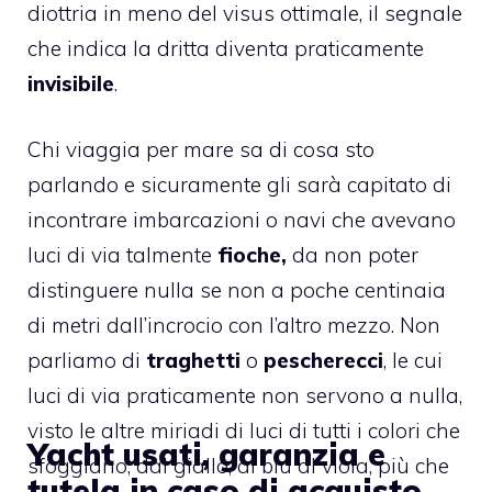
diottria in meno del visus ottimale, il segnale
che indica la dritta diventa praticamente
invisibile
.
Chi viaggia per mare sa di cosa sto
parlando e sicuramente gli sarà capitato di
incontrare imbarcazioni o navi che avevano
luci di via talmente
fioche,
da non poter
distinguere nulla se non a poche centinaia
di metri dall’incrocio con l’altro mezzo. Non
parliamo di
traghetti
o
pescherecci
, le cui
luci di via praticamente non servono a nulla,
visto le altre miriadi di luci di tutti i colori che
Yacht usati, garanzia e
sfoggiano, dal giallo, al blu al viola, più che
tutela in caso di acquisto